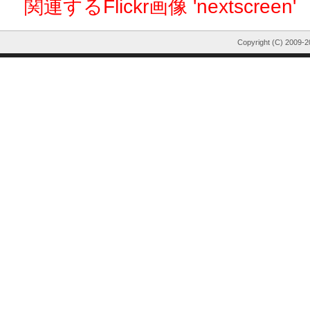
関連するFlickr画像 'nextscreen'
Copyright (C) 2009-2